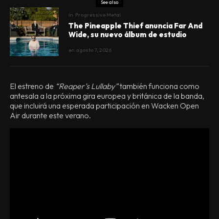
See also
In
Progressive Metal
The Pineapple Thief anuncia Far And
Wide, su nuevo álbum de estudio
en
agosto 7, 2026
El estreno de
“Reaper’s Lullaby”
también funciona como
antesala a la próxima gira europea y británica de la banda,
que incluirá una esperada participación en Wacken Open
Air durante este verano.