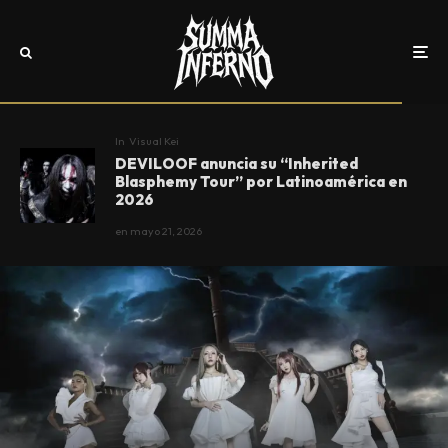
In
Visual Kei
DEVILOOF anuncia su “Inherited
Blasphemy Tour” por Latinoamérica en
2026
en
mayo 21, 2026