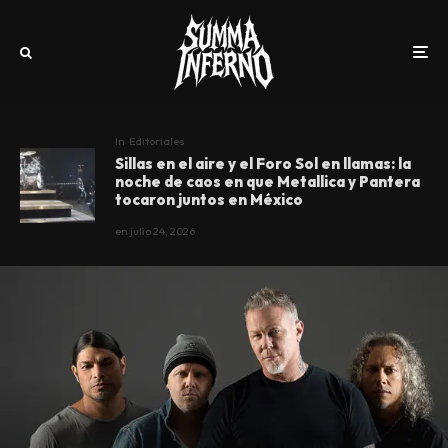
In
Editoriales
Sillas en el aire y el Foro Sol en llamas: la
noche de caos en que Metallica y Pantera
tocaron juntos en México
en
julio 24, 2026