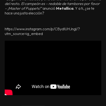
del resto. El campeón es – redoble de tambores por favor
– ¡Master of Puppets!”
anunció
Metallica
. Y a ti, ¿se te
hace una justa elección?
https://www.instagram.com/p/CBydIUHJngl/?
utm_source=ig_embed