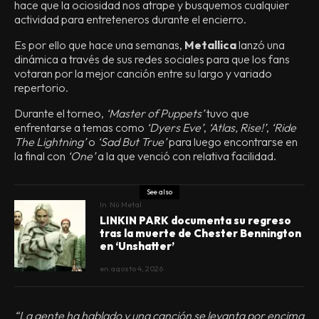
hace que la ociosidad nos atrape y busquemos cualquier
actividad para entreteneros durante el encierro.
Es por ello que hace una semanas,
Metallica
lanzó una
dinámica a través de sus redes sociales para que los fans
votaran por la mejor canción entre su largo y variado
repertorio.
Durante el torneo,
‘Master of Puppets’
tuvo que
enfrentarse a temas como
‘Dyers Eve’
,
‘Atlas, Rise!’
,
‘Ride
The Lightning’
o
‘Sad But True’
para luego encontrarse en
la final con
‘One’
a la que venció con relativa facilidad.
See also
In
Nü Metal
LINKIN PARK documenta su regreso
tras la muerte de Chester Bennington
en ‘Unshatter’
en
agosto 4, 2026
“La gente ha hablado y una canción se levanta por encima