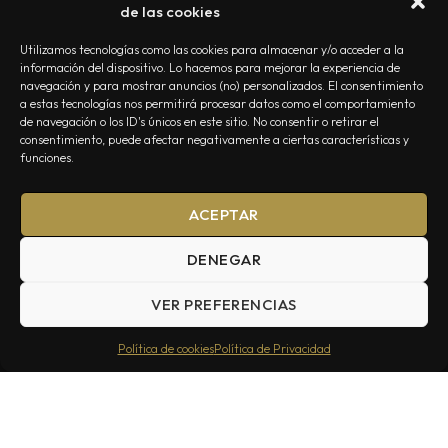
de las cookies
Utilizamos tecnologías como las cookies para almacenar y/o acceder a la
información del dispositivo. Lo hacemos para mejorar la experiencia de
navegación y para mostrar anuncios (no) personalizados. El consentimiento
a estas tecnologías nos permitirá procesar datos como el comportamiento
NOSOTROS
CONTACTO
EDITORIAL
POLÍTICA DE PRIVACIDAD
de navegación o los ID's únicos en este sitio. No consentir o retirar el
consentimiento, puede afectar negativamente a ciertas características y
POLÍTICA DE COOKIES
TÉRMINOS Y CONDICIONES
funciones.
ACEPTAR
DENEGAR
VER PREFERENCIAS
Summa Inferno — Todos los Derechos Reservados © 2026
Política de cookies
Política de Privacidad