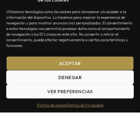
Utilizamos tecnologías como las cookies para almacenar y/o acceder a la
información del dispositivo. Lo hacemos para mejorar la experiencia de
navegación y para mostrar anuncios (no) personalizados. El consentimiento
a estas tecnologías nos permitirá procesar datos como el comportamiento
NOSOTROS
CONTACTO
EDITORIAL
POLÍTICA DE PRIVACIDAD
de navegación o los ID's únicos en este sitio. No consentir o retirar el
consentimiento, puede afectar negativamente a ciertas características y
POLÍTICA DE COOKIES
TÉRMINOS Y CONDICIONES
funciones.
ACEPTAR
DENEGAR
VER PREFERENCIAS
Summa Inferno — Todos los Derechos Reservados © 2026
Política de cookies
Política de Privacidad