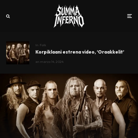
In
Folk
Korpiklaani estrena video, ‘Oraakkelit’
en
marzo 14, 2024