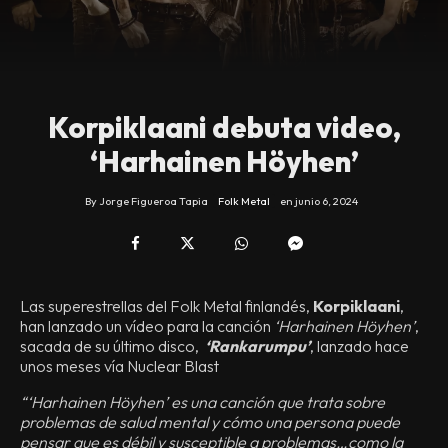
Korpiklaani debuta video,
‘Harhainen Höyhen’
By
Jorge Figueroa Tapia
Folk Metal
en
junio 6, 2024
Las superestrellas del Folk Metal finlandés,
Korpiklaani
,
han lanzado un vídeo para la canción
‘Harhainen Höyhen’
,
sacada de su último disco,
‘Rankarumpu’
, lanzado hace
unos meses vía Nuclear Blast
“‘Harhainen Höyhen’ es una canción que trata sobre
problemas de salud mental y cómo una persona puede
pensar que es débil y susceptible a problemas…como la