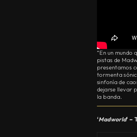
“En un mundo qu
pistas de Madw
presentamos co
tormenta sónic
sinfonía de ca
dejarse llevar 
la banda.
‘
Madworld
‘ – 