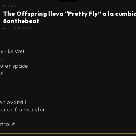
In
Punk
The Offspring lleva “Pretty Fly” a la cumbi
8onthebeat
en
julio 31, 2026
 like you
e
ter space
l
 overkill
e of a monster
rol it