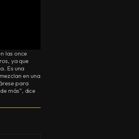
en las once
ros, ya que
a. Es una
 mezclan en una
párese para
 de más”, dice