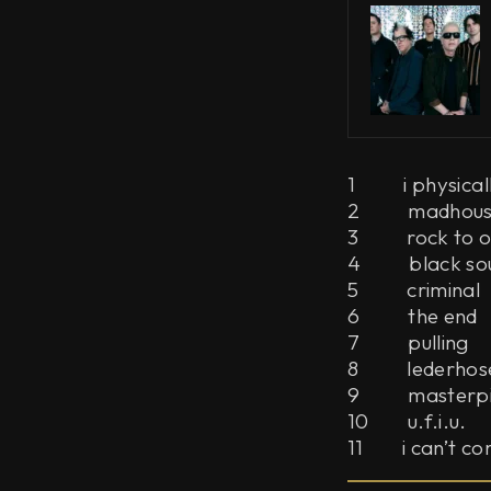
1 i physically
2 madhous
3 rock to ou
4 black sou
5 criminal
6 the end
7 pulling
8 lederhosen
9 masterpiec
10 u.f.i.u.
11 i can’t cont