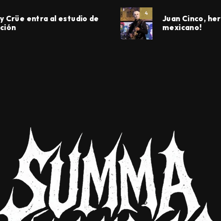
4
y Crüe entra al estudio de
Juan Cinco, he
ción
mexicano!