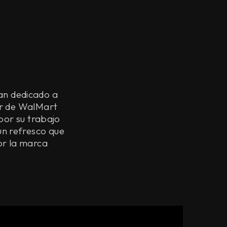
han dedicado a
r de WalMart
por su trabajo
un refresco que
or la marca