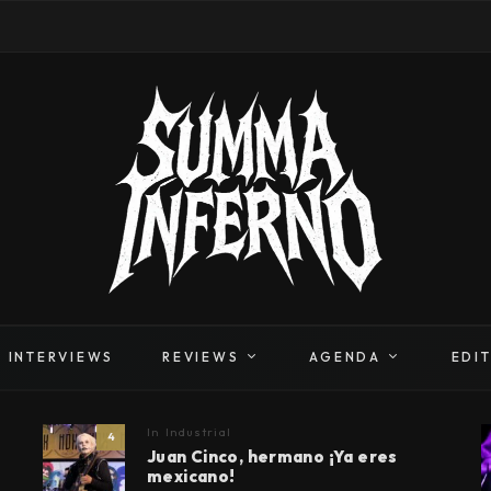
INTERVIEWS
REVIEWS
AGENDA
EDI
In
Industrial
4
Juan Cinco, hermano ¡Ya eres
mexicano!