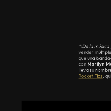
“¡De la música 
vender múltiple
que una banda-.
con
Marilyn M
lleva su nombr
Rocket Fizz
, qu