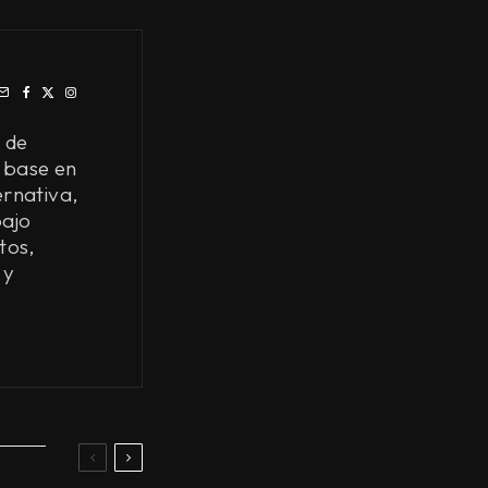
 de
 base en
ernativa,
bajo
tos,
 y