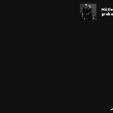
Mötle
graba