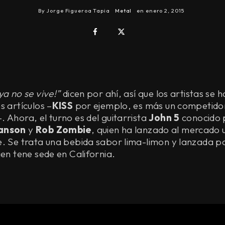
By
Jorge Figueroa Tapia
Metal
en
enero 2, 2015
ya no se vive!”
dicen por ahí, así que los artistas se 
s artículos –
KISS
por ejemplo, es más un competido
 Ahora, el turno es del guitarrista
John 5
conocido 
anson
y
Rob Zombie
, quien ha lanzado al mercado 
e. Se trata una bebida sabor lima-limon y lanzada p
ien tene sede en California.