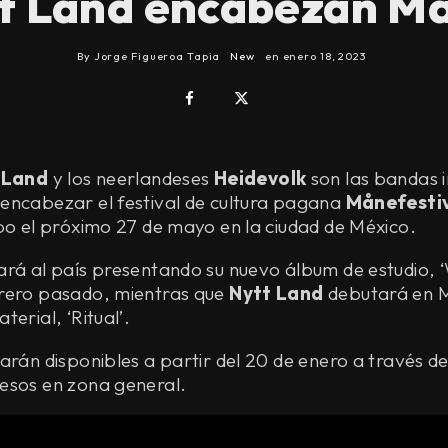
tt Land encabezan Må
By
Jorge Figueroa Tapia
New
en
enero 18, 2023
 Land
y los neerlandeses
Heidevolk
son las bandas 
encabezar el festival de cultura pagana
Månefesti
bo el próximo 27 de mayo en la ciudad de México.
ará al país presentando su nuevo álbum de estudio, 
rero pasado, mientras que
Nytt Land
debutará en M
erial, ‘Ritual’.
arán disponibles a partir del 20 de enero a través de
esos en zona general.