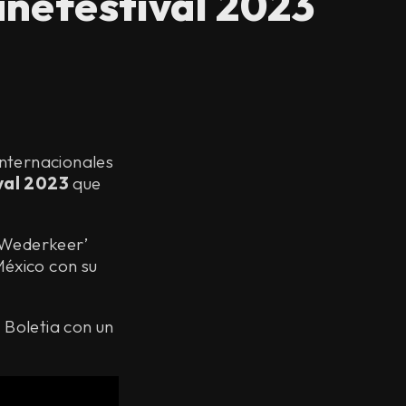
nefestival 2023
internacionales
val 2023
que
‘Wederkeer’
éxico con su
 Boletia con un