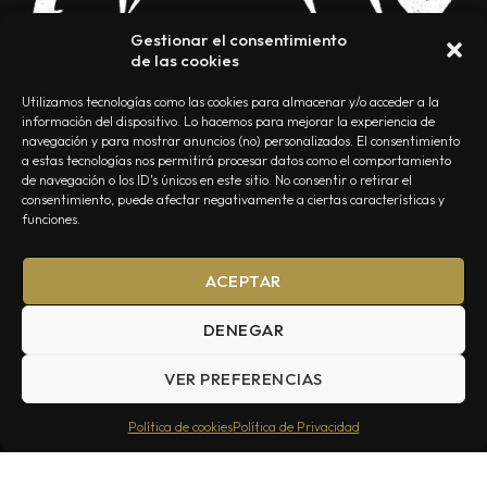
Gestionar el consentimiento
de las cookies
Utilizamos tecnologías como las cookies para almacenar y/o acceder a la
información del dispositivo. Lo hacemos para mejorar la experiencia de
navegación y para mostrar anuncios (no) personalizados. El consentimiento
a estas tecnologías nos permitirá procesar datos como el comportamiento
NOSOTROS
CONTACTO
EDITORIAL
POLÍTICA DE PRIVACIDAD
de navegación o los ID's únicos en este sitio. No consentir o retirar el
consentimiento, puede afectar negativamente a ciertas características y
POLÍTICA DE COOKIES
TÉRMINOS Y CONDICIONES
funciones.
ACEPTAR
DENEGAR
VER PREFERENCIAS
Summa Inferno — Todos los Derechos Reservados © 2026
Política de cookies
Política de Privacidad