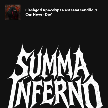
Fleshgod Apocalypse estrena sencillo, ‘I
Can Never Die’