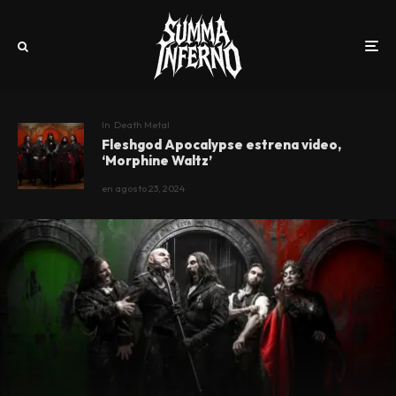
In
Death Metal
Fleshgod Apocalypse estrena video,
‘Morphine Waltz’
en
agosto 23, 2024