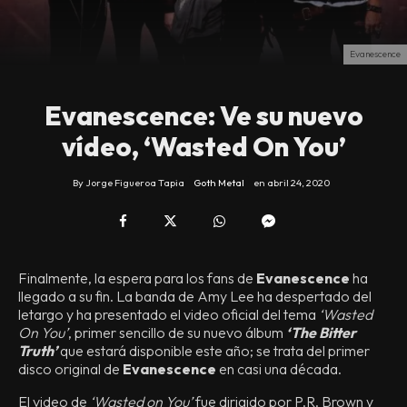
Evanescence
Evanescence: Ve su nuevo
vídeo, ‘Wasted On You’
By
Jorge Figueroa Tapia
Goth Metal
en
abril 24, 2020
Finalmente, la espera para los fans de
Evanescence
ha
llegado a su fin. La banda de Amy Lee ha despertado del
letargo y ha presentado el video oficial del tema
‘Wasted
On You’
, primer sencillo de su nuevo álbum
‘The Bitter
Truth’
que estará disponible este año; se trata del primer
disco original de
Evanescence
en casi una década.
El video de
‘Wasted on You’
fue dirigido por P.R. Brown y