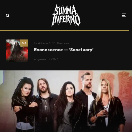
In
Album & EP | Reviews
4.5
Evanescence — ‘Sanctuary’
en
junio 10, 2026