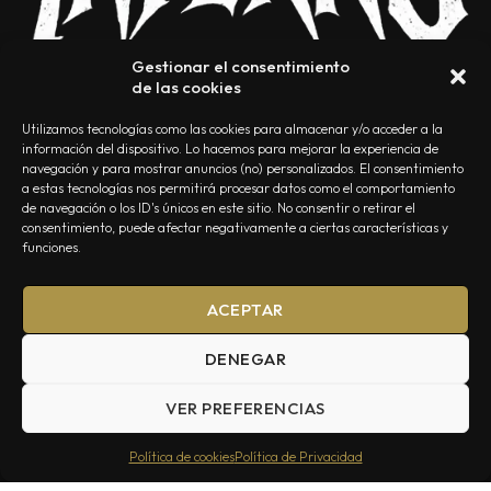
Gestionar el consentimiento
de las cookies
Utilizamos tecnologías como las cookies para almacenar y/o acceder a la
información del dispositivo. Lo hacemos para mejorar la experiencia de
navegación y para mostrar anuncios (no) personalizados. El consentimiento
a estas tecnologías nos permitirá procesar datos como el comportamiento
NOSOTROS
CONTACTO
EDITORIAL
POLÍTICA DE PRIVACIDAD
de navegación o los ID's únicos en este sitio. No consentir o retirar el
consentimiento, puede afectar negativamente a ciertas características y
POLÍTICA DE COOKIES
TÉRMINOS Y CONDICIONES
funciones.
ACEPTAR
DENEGAR
VER PREFERENCIAS
Summa Inferno — Todos los Derechos Reservados © 2026
Política de cookies
Política de Privacidad