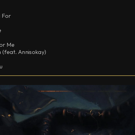
 For
ve
For Me
 (feat. Annisokay)
ou