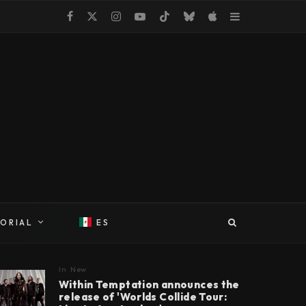
TORIAL
ES
In
New
Within Temptation announces the
release of 'Worlds Collide Tour: