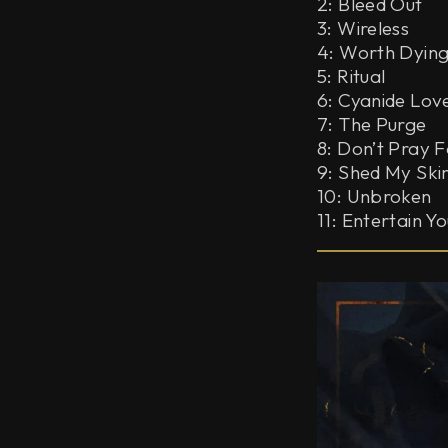
2: Bleed Out
3: Wireless
4: Worth Dying
5: Ritual
6: Cyanide Lo
7: The Purge
8: Don’t Pray 
9: Shed My Skin
10: Unbroken
11: Entertain Y