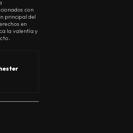
a
acionados con
n principal del
derechos en
a la valentía y
icto.
hester