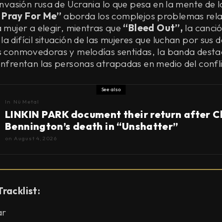
 invasión rusa de Ucrania lo que pesa en la mente de l
 Pray For Me”
aborda los complejos problemas rel
a mujer a elegir, mientras que
“Bleed Out”,
la canció
a difícil situación de las mujeres que luchan por sus 
s conmovedoras y melodías sentidas, la banda destac
enfrentan las personas atrapadas en medio del confl
See also
In
Nü Metal
LINKIN PARK document their return after C
Bennington’s death in “Unshatter”
on
August 4, 2026
Tracklist:
ar