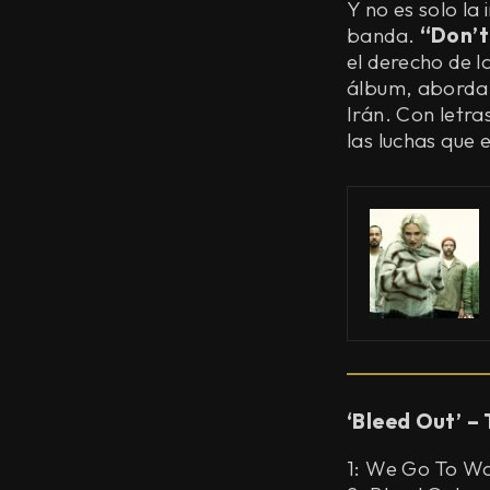
Y no es solo la
banda.
“Don’t
el derecho de l
álbum, aborda l
Irán. Con letra
las luchas que 
‘Bleed Out’ – 
1: We Go To W