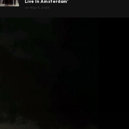
Live In Amsterdam'
on
May 3, 2024