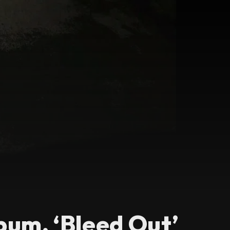
bum, ‘Bleed Out’