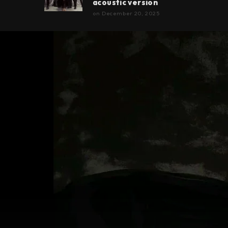
acoustic version
on
December 20, 2025