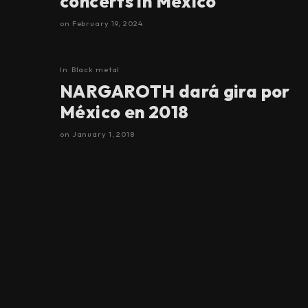
concerts in Mexico
on
February 19, 2024
In
Black metal
NARGAROTH dará gira por
México en 2018
on
January 1, 2018