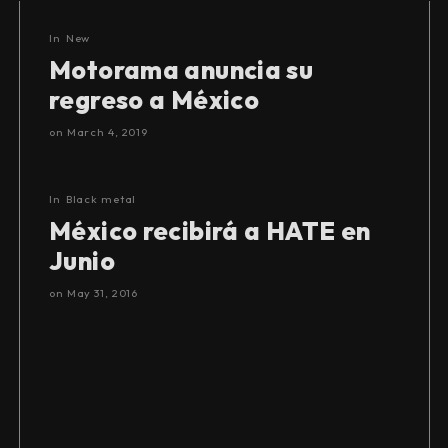
In
New
Motorama anuncia su
regreso a México
on
March 4, 2019
In
Black metal
México recibirá a HATE en
Junio
on
May 31, 2016