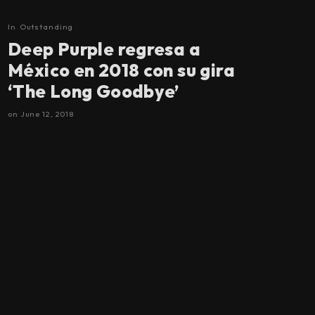
In
Outstanding
Deep Purple regresa a
México en 2018 con su gira
‘The Long Goodbye’
on
June 12, 2018