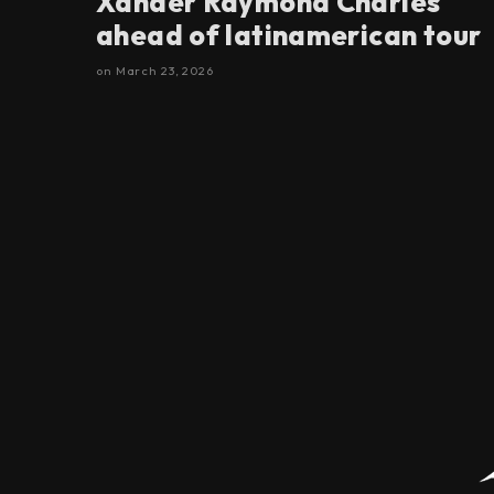
Xander Raymond Charles
ahead of latinamerican tour
on
March 23, 2026