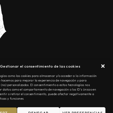
Gestionar el consentimiento de las cookies
TÉRMINOS Y CONDICIONES
ogías como las cookies para almacenar y/o acceder a la información
Lo hacemos para mejorar la experiencia de navegación y para
(no) personalizados. El consentimiento a estas tecnologías nos
r datos como el comportamiento de navegación o los ID's únicos en
nsentir o retirar el consentimiento, puede afectar negativamente a
ticas y funciones.
EPT
DENEGAR
VER PREFERENCIAS