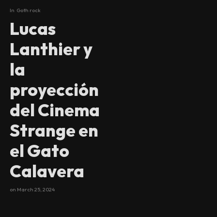
In
Goth rock
Lucas
Lanthier y
la
proyección
del Cinema
Strange en
el Gato
Calavera
on
March 25, 2024