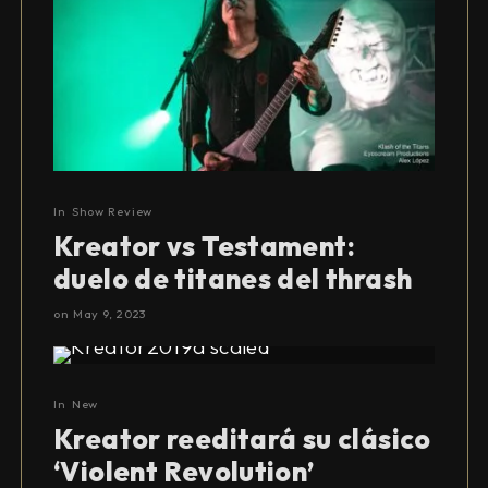
In
Show Review
Kreator vs Testament:
duelo de titanes del thrash
on
May 9, 2023
In
New
Kreator reeditará su clásico
‘Violent Revolution’