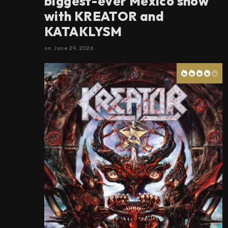
biggest-ever Mexico show
with KREATOR and
KATAKLYSM
on
June 29, 2026