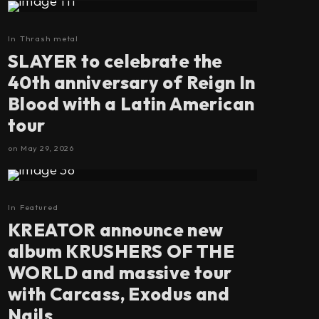
In
Thrash metal
SLAYER to celebrate the
40th anniversary of Reign In
Blood with a Latin American
tour
on
May 29, 2026
In
Featured
KREATOR announce new
album KRUSHERS OF THE
WORLD and massive tour
with Carcass, Exodus and
Nails