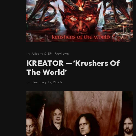
In
Album & EP | Reviews
KREATOR — ’Krushers Of
The World’
on
January 17, 2026