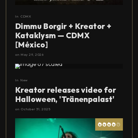
In
CDMX
Dimmu Borgir + Kreator +
Kataklysm — CDMX
[México]
on
May 29, 2026
In
New
Kreator releases video for
Halloween, 'Tränenpalast'
on
October 31, 2025