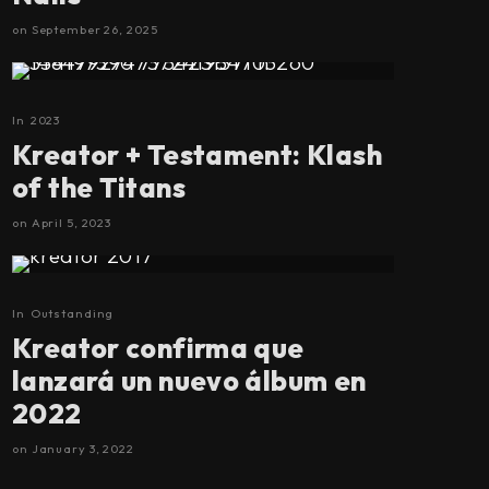
on
September 26, 2025
In
2023
Kreator + Testament: Klash
of the Titans
on
April 5, 2023
In
Outstanding
Kreator confirma que
lanzará un nuevo álbum en
2022
on
January 3, 2022