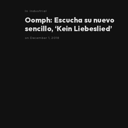
In
Industrial
Oomph: Escucha su nuevo
sencillo, ‘Kein Liebeslied’
on
December 1, 2018