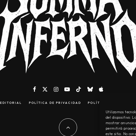
EDITORIAL
POLÍTICA DE PRIVACIDAD
POLÍTICA DE COOKIES
Utilizamos tecnol
del dispositivo. 
mostrar anuncios 
permitirá procesa
este sitio. No co