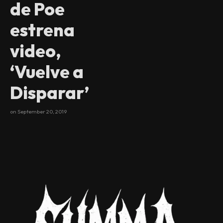
de Poe
estrena
video,
‘Vuelve a
Disparar’
on
September 20, 2019