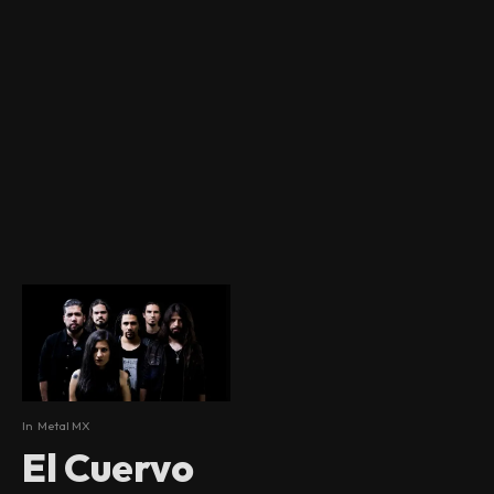
In
Metal MX
El Cuervo