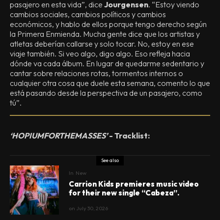
pasajero en esta vida”, dice
Jourgensen
. “Estoy viendo
cambios sociales, cambios políticos y cambios
económicos, y hablo de ellos porque tengo derecho según
la Primera Enmienda. Mucha gente dice que los artistas y
atletas deberían callarse y solo tocar. No, estoy en ese
viaje también. Si veo algo, digo algo. Eso refleja hacia
dónde va cada álbum. En lugar de quedarme sedentario y
cantar sobre relaciones rotas, tormentos internos o
cualquier otra cosa que duele esta semana, comento lo que
está pasando desde la perspectiva de un pasajero, como
tú”.
‘HOPIUMFORTHEMASSES’
- Tracklist:
See also
In
New
Carrion Kids premieres music video
for their new single “Cabeza”.
on
July 30, 2026