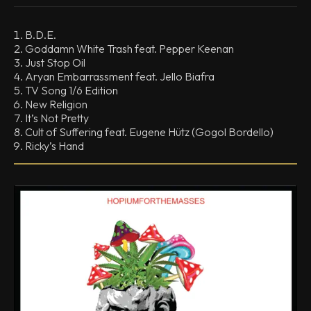
B.D.E.
Goddamn White Trash feat. Pepper Keenan
Just Stop Oil
Aryan Embarrassment feat. Jello Biafra
TV Song 1/6 Edition
New Religion
It’s Not Pretty
Cult of Suffering feat. Eugene Hütz (Gogol Bordello)
Ricky’s Hand