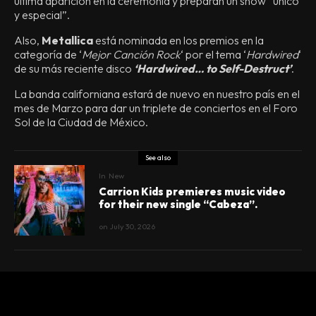
última aparición en la ceremonia y preparan un show “único
y especial”.
Also,
Metallica
está nominada en los premios en la
categoría de ‘
Mejor Canción Rock
‘ por el tema ‘
Hardwired
‘
de su más reciente disco
‘Hardwired… to Self-Destruct’
.
La banda californiana estará de nuevo en nuestro país en el
mes de Marzo para dar un triplete de conciertos en el Foro
Sol de la Ciudad de México.
See also
In
New
Carrion Kids premieres music video
for their new single “Cabeza”.
on
July 30, 2026