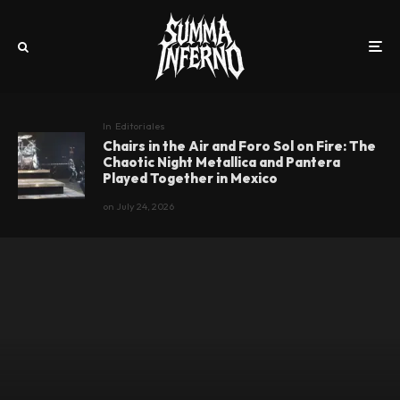
In
Editoriales
Chairs in the Air and Foro Sol on Fire: The
Chaotic Night Metallica and Pantera
Played Together in Mexico
on
July 24, 2026