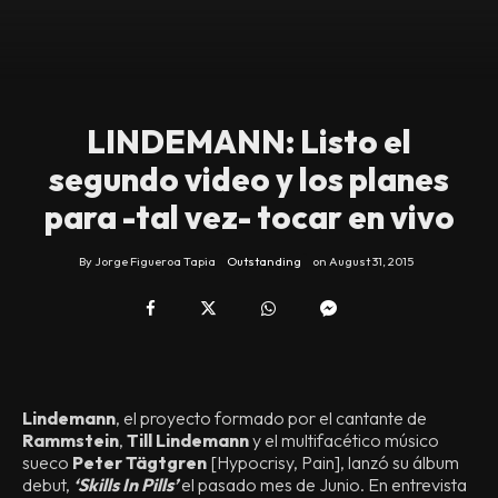
LINDEMANN: Listo el
segundo video y los planes
para -tal vez- tocar en vivo
By
Jorge Figueroa Tapia
Outstanding
on
August 31, 2015
Lindemann
, el proyecto formado por el cantante de
Rammstein
,
Till Lindemann
y el multifacético músico
sueco
Peter Tägtgren
[Hypocrisy, Pain], lanzó su álbum
debut,
‘Skills In Pills’
el pasado mes de Junio. En entrevista