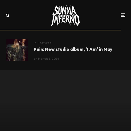
In
Featured
Pain: New studio album, 'I Am' in May
on
March 8, 2024