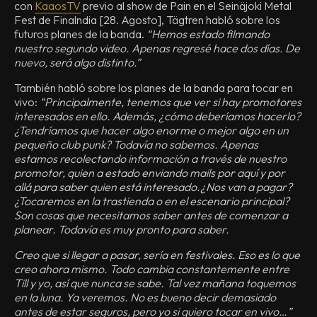
con
KaaosTV
previo al show de Pain en el Seinäjoki Metal
Fest de Finalndia [28. Agosto], Tägtren habló sobre los
futuros planes de la banda.
“Hemos estado filmando
nuestro segundo video. Apenas regresé hace dos días. De
nuevo, será algo distinto.”
También habló sobre los planes de la banda para tocar en
vivo:
“Principalmente, tenemos que ver si hay promotores
interesados en ello. Además, ¿cómo deberíamos hacerlo?
¿Tendríamos que hacer algo enorme o mejor algo en un
pequeño club punk? Todavía no sabemos. Apenas
estamos recolectando información a través de nuestro
promotor, quien a estado enviando mails por aquí y por
allá para saber quien está interesado.¿Nos van a pagar?
¿Tocaremos en la trastienda o en el escenario principal?
Son cosas que necesitamos saber antes de comenzar a
planear. Todavía es muy pronto para saber.
Creo que si llegar a pasar, sería en festivales. Eso es lo que
creo ahora mismo. Todo cambia constantemente entre
Till y yo, así que nunca se sabe. Tal vez mañana toquemos
en la luna. Ya veremos. No es bueno decir demasiado
antes de estar seguros, pero yo si quiero tocar en vivo…”