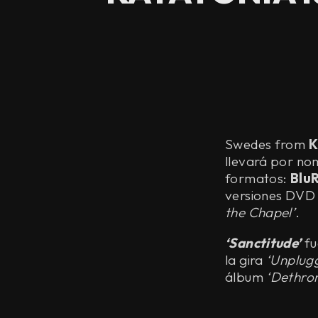
Swedes from
K
llevará por n
formatos:
Blu
versiones DVD 
the Chapel’
.
‘Sanctitude’
fu
la gira
‘Unplug
álbum
‘Dethro