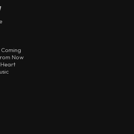
]
e
s Coming
From Now
 Heart
usic