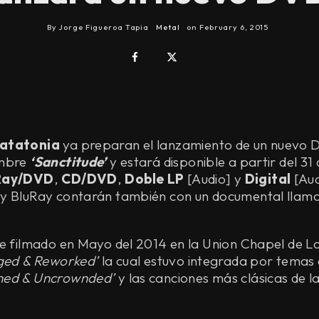
By
Jorge Figueroa Tapia
Metal
on
February 6, 2015
atatonia
ya preparan el lanzamiento de un nuevo 
ombre
‘Sanctitude’
y estará disponible a partir del 3
Ray/DVD
,
CD/DVD
,
Doble LP
[Audio] y
Digital
[Aud
y BluRay contarán también con un documental lla
e filmado en Mayo del 2014 en la Union Chapel de L
ged & Reworked’
la cual estuvo integrada por temas 
ned & Uncrownded’
y las canciones más clásicas de l