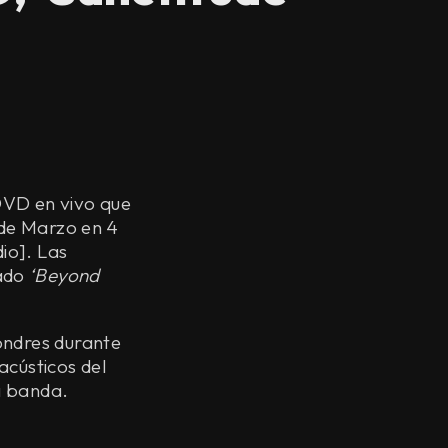
DVD en vivo que
1 de Marzo en 4
io]. Las
mado
‘Beyond
ondres durante
acústicos del
a banda.