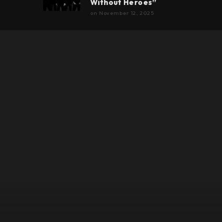
Without Heroes”
on
November 12, 2025