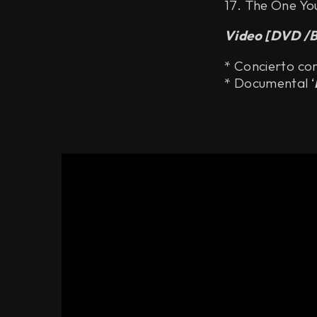
17. The One Yo
Video [DVD /B
* Concierto co
* Documental ‘