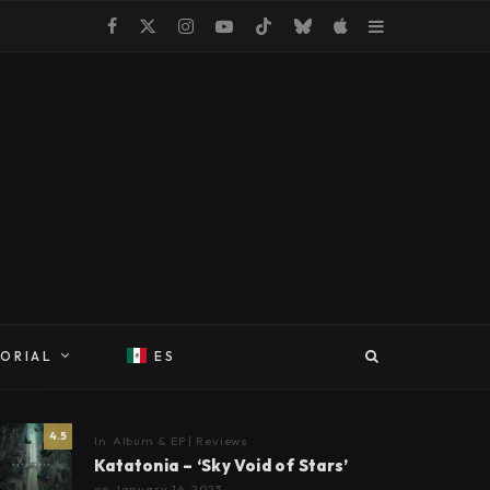
TORIAL
ES
4.5
In
Album & EP | Reviews
Katatonia – ‘Sky Void of Stars’
on
January 16, 2023