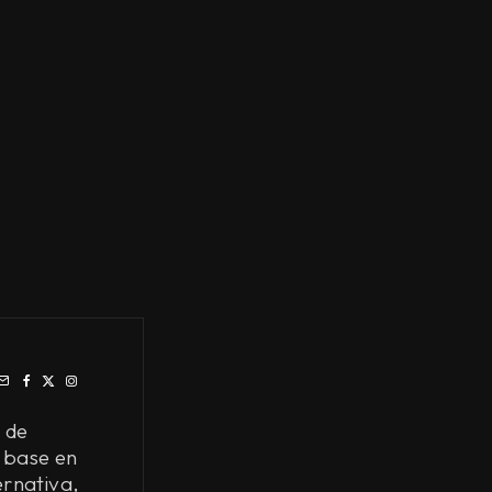
 de
 base en
ernativa,