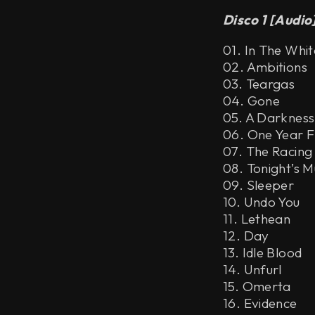
Disco 1 [Audio
01. In The Whit
02. Ambitions
03. Teargas
04. Gone
05. A Darknes
06. One Year 
07. The Racing
08. Tonight’s M
09. Sleeper
10. Undo You
11. Lethean
12. Day
13. Idle Blood
14. Unfurl
15. Omerta
16. Evidence