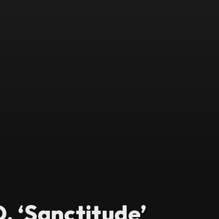
 ‘Sanctitude’