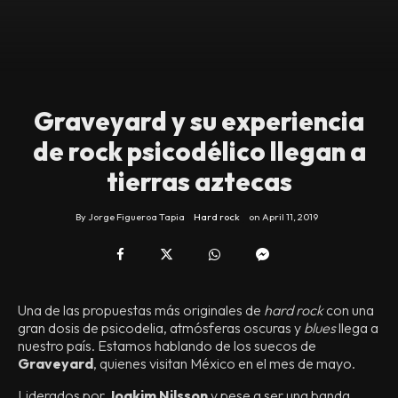
Graveyard y su experiencia
de rock psicodélico llegan a
tierras aztecas
By
Jorge Figueroa Tapia
Hard rock
on
April 11, 2019
Una de las propuestas más originales de
hard rock
con una
gran dosis de psicodelia, atmósferas oscuras y
blues
llega a
nuestro país. Estamos hablando de los suecos de
Graveyard
, quienes visitan México en el mes de mayo.
Liderados por
Joakim Nilsson
y pese a ser una banda