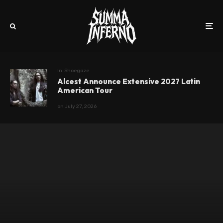
In
Shoegaze
Alcest Announce Extensive 2027 Latin
American Tour
on
July 27, 2026