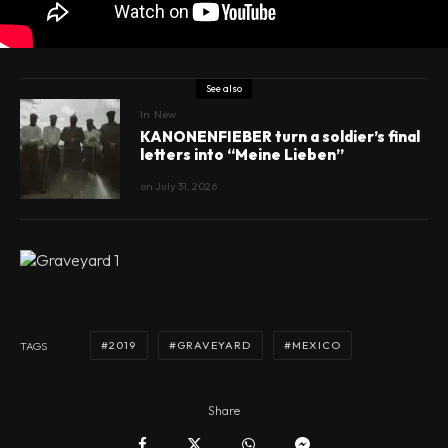
See also
In
New
KANONENFIEBER turn a soldier’s final
letters into “Meine Lieben”
on
July 31, 2026
2019
GRAVEYARD
MEXICO
TAGS
Share