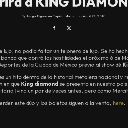
irá a KING DIAMON
By
Jorge Figueroa Tapia
Metal
on
April 21, 2017
 lujo, no podía faltar un telonero de lujo. Se ha hech
 banda que abrirá las hostilidades el próximo 6 de M
 Deportes de la Ciudad de México previo al show dé
K
es un hito dentro de la historial metalera nacional y 
n en que
King diamond
se presenta en nuestro país
itario [vino un par de veces antes, pero como Mercif
rder este dúo y los boletos siguen a la venta,
here
.