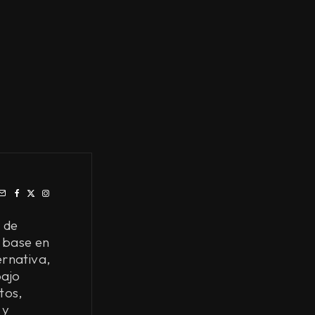
 de
 base en
ernativa,
bajo
tos,
 y