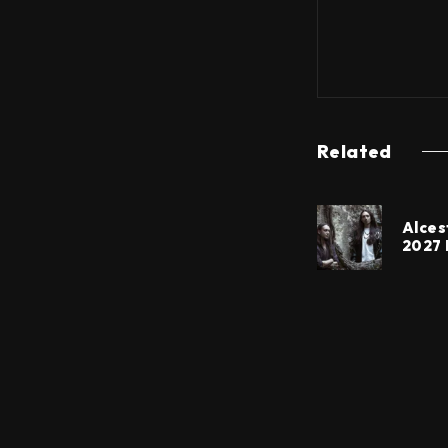
Related
Alces
2027 