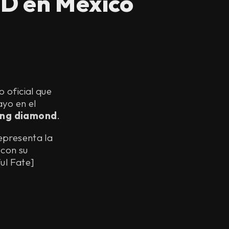
D en México
o oficial que
ayo en el
ing diamond
.
representa la
 con su
ul Fate]