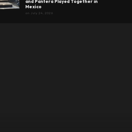
and Pantera Played Together in
Mexico
on
July 24, 2026