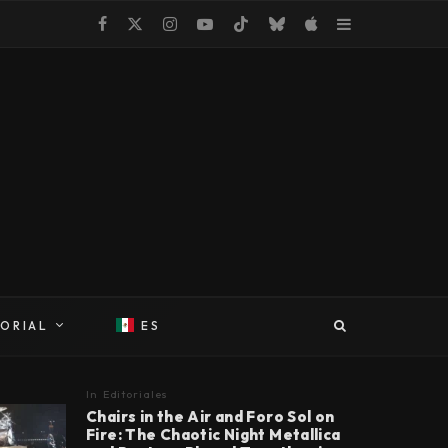
TORIAL
ES
In
Editoriales
Chairs in the Air and Foro Sol on
Fire: The Chaotic Night Metallica