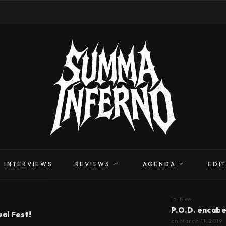
INTERVIEWS
REVIEWS
AGENDA
EDI
In
New
P.O.D. encabe
al Fest!
on
March 11, 2019