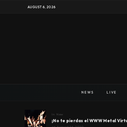
AUGUST 6, 2026
NEWS
LIVE
In
New
¡No te pierdas el WWW Metal Virtu
on
August 26, 2020