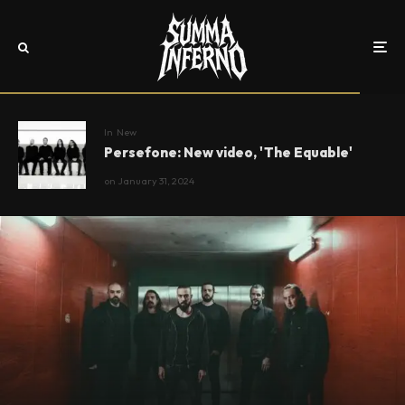
In
New
Persefone: New video, 'The Equable'
on
January 31, 2024