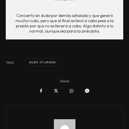
Concierto sin duda por demás señalado y que generó
mucho ruido, pero que al final se llevó a cabo pese a la
presión por que no se llevara a cabo. Algo distinto a lo
normal, aunque sea para la anécdota.
DER STURMER
TAGS
Share