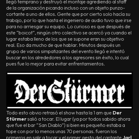
llegó temprano y destruyó el montaje agrediendo al staff
de la organización picando incluso con un objeto punzo-
cortante a uno de ellos. Gente que por cierto solo hacía su
trabajo, por lo que hasta el ingeniero de audio tuvo que irse
para no arriesgar su equipo. Lo curioso es que después de
este “boicot”, ningún otro colectivo se acercó ya cuando el
lugar estaba lleno de los que se supone eran su objetivo
real. Eso da mucho de que hablar. Minutos después un
grupo de varios simpatizantes del evento llegó e intentó
buscar en los alrededores a los agresores sin éxito, lo cual
pues fue lo mejor para evitar enfrentamientos.
Todo esto obvio retrasó el show hasta la 1 am que
Der
Stürmer
salió a tocar. El lugar (ya por todos sabido ahora
que fue el bar “San Diablo”) si bien es pequeño estaba a
tope con por lo menos unas 70 personas. fueron los
primeros en salir a tocar y el primer gesto del cantante
Jarl