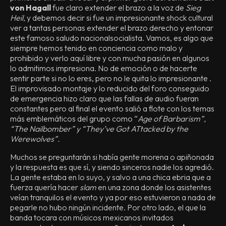
von Hagall
fue claro extender el brazo a la voz de
Sieg
Heil,
y debemos decir si fue un impresionante shock cultural
ver a tantas personas extender el brazo derecho y entonar
este famoso saludo nacionalsocialista. Vamos, es algo que
siempre hemos tenido en conciencia como malo y
prohibido y verlo aquí libre y con mucha pasión en algunos
lo admitimos impresiona. No de emoción o de hacerte
sentir parte si no lo eres, pero no le quita lo impresionante .
El improvisado montaje y lo reducido del foro conseguido
de emergencia hizo claro que las fallas de audio fueran
constantes pero al final el evento salió a flote con los temas
más emblemáticos del grupo como “
Age of Barbarism”,
“The Nailbomber” y “They’ve Got ATtacked by the
Werewolves”.
Muchos se preguntarán si había gente morena o apiñonada
y la respuesta es que sí, y siendo sinceros nadie los agredió.
La gente estaba en lo suyo, y salvo a una chica ebria que a
fuerza quería hacer
slam
en una zona donde los asistentes
veían tranquilos el evento y ya por eso estuvieron a nada de
pegarle no hubo ningún incidente. Por otro lado, el que la
banda tocara con músicos mexicanos invitados