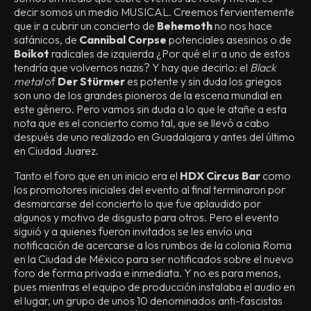
decir somos un medio MUSICAL. Creemos fervientemente
que ir a cubrir un concierto de
Behemoth
no nos hace
satánicos, de
Cannibal Corpse
potenciales asesinos o de
Boikot
radicales de izquierda ¿Por qué el ir a uno de estos
tendría que volvernos nazis? Y hay que decirlo: el
Black
metal
of
Der Stürmer
es potente y sin duda los griegos
son uno de los grandes pioneros de la escena mundial en
este género. Pero vamos sin duda a lo que le atañe a esta
nota que es el concierto como tal, que se llevó a cabo
después de uno realizado en Guadalajara y antes del último
en Ciudad Juarez.
Tanto el foro que en un inicio era el
HDX Circus Bar
como
los promotores iniciales del evento al final terminaron por
desmarcarse del concierto lo que fue aplaudido por
algunos y motivo de disgusto para otros. Pero el evento
siguió y a quienes fueron invitados se les envío una
notificación de acercarse a los rumbos de la colonia Roma
en la Ciudad de México para ser notificados sobre el nuevo
foro de forma privada e inmediata. Y no es para menos,
pues mientras el equipo de producción instalaba el audio en
el lugar, un grupo de unos 10 denominados anti-fascistas