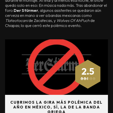
durante el montaje. Al final y al menos esa noche, el show
quedo solo en eso: En música nada más. Tras abandonar el
foro
Der Stürmer
, algunos asistentes se quedaron aún
cerveza en mano a ver a bandas mexicanas como
Tlateotocani
de Zacatecas, y
Wolves Of AhPuch
de
Chiapas; lo que cerró este polémico evento.
2.5
CUBRIMOS LA GIRA MÁS POLÉMICA DEL
AÑO EN MÉXICO, SÍ, LA DE LA BANDA
GRIEGA