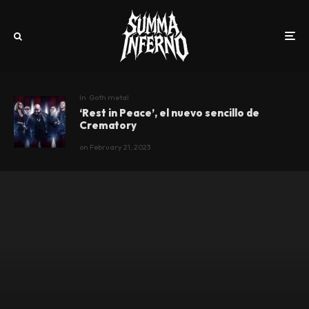
In
Goth metal
‘Rest in Peace’, el nuevo sencillo de
Crematory
on
February 21, 2023