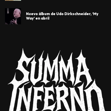
Nuevo álbum de Udo Dirkschneider, ‘My
Way’ en abril