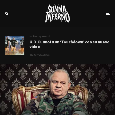
In
Heavy metal
U.D.O. anota un ‘Touchdown’ con su nuevo
video
on
July 27, 2023