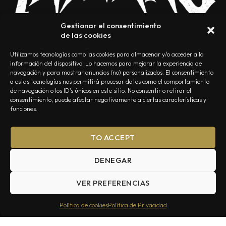
Gestionar el consentimiento
de las cookies
Utilizamos tecnologías como las cookies para almacenar y/o acceder a la
información del dispositivo. Lo hacemos para mejorar la experiencia de
navegación y para mostrar anuncios (no) personalizados. El consentimiento
a estas tecnologías nos permitirá procesar datos como el comportamiento
NOSOTROS
CONTACTO
EDITORIAL
POLÍTICA DE PRIVACIDAD
de navegación o los ID's únicos en este sitio. No consentir o retirar el
consentimiento, puede afectar negativamente a ciertas características y
POLÍTICA DE COOKIES
TÉRMINOS Y CONDICIONES
funciones.
TO ACCEPT
DENEGAR
VER PREFERENCIAS
Summa Inferno — Todos los Derechos Reservados © 2026
Política de cookies
Política de Privacidad