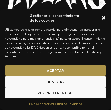
Gestionar el consentimiento
de las cookies
Utilizamos tecnologías como las cookies para almacenar y/o acceder a la
información del dispositivo. Lo hacemos para mejorar la experiencia de
navegación y para mostrar anuncios (no) personalizados. El consentimiento
a estas tecnologías nos permitirá procesar datos como el comportamiento
NOSOTROS
CONTACTO
EDITORIAL
POLÍTICA DE PRIVACIDAD
de navegación o los ID's únicos en este sitio. No consentir o retirar el
consentimiento, puede afectar negativamente a ciertas características y
POLÍTICA DE COOKIES
TÉRMINOS Y CONDICIONES
funciones.
ACEPTAR
DENEGAR
VER PREFERENCIAS
Summa Inferno — Todos los Derechos Reservados © 2026
Política de cookies
Política de Privacidad