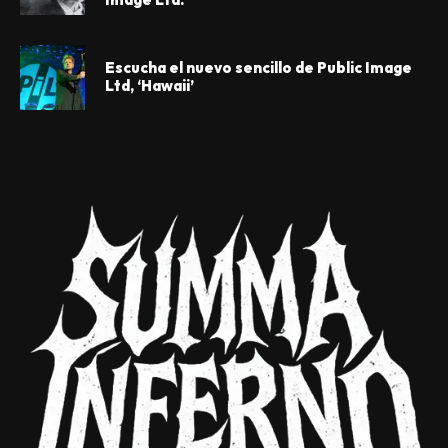
Escucha el nuevo sencillo de Public Image
Ltd, ‘Hawaii’