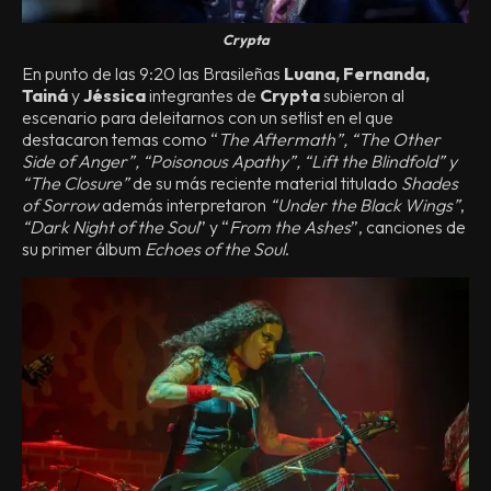
Crypta
En punto de las 9:20 las Brasileñas
Luana, Fernanda,
Tainá
y
Jéssica
integrantes de
Crypta
subieron al
escenario para deleitarnos con un setlist en el que
destacaron temas como “
The Aftermath”, “The Other
Side of Anger”, “Poisonous Apathy”, “Lift the Blindfold” y
“The Closure”
de su más reciente material titulado
Shades
of Sorrow
además interpretaron
“Under the Black Wings”
,
“Dark Night of the Soul
” y “
From the Ashes
”, canciones de
su primer álbum
Echoes of the Soul
.