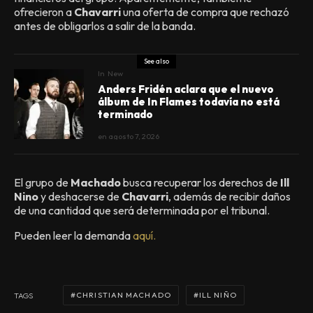
ofrecieron a
Chavarri
una oferta de compra que rechazó
antes de obligarlos a salir de la banda.
See also
In
New
Anders Fridén aclara que el nuevo
álbum de In Flames todavía no está
terminado
en
agosto 7, 2026
El grupo de
Machado
busca recuperar los derechos de
Ill
Nino
y deshacerse de
Chavarri
, además de recibir daños
de una cantidad que será determinada por el tribunal.
Pueden leer la demanda
aquí.
CHRISTIAN MACHADO
ILL NIÑO
TAGS