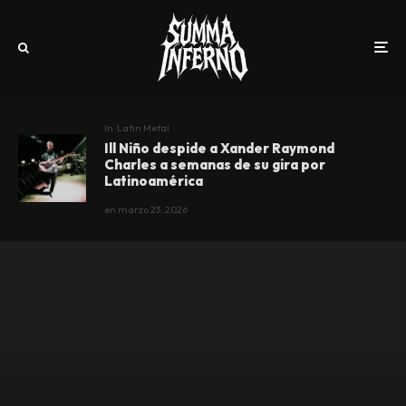
In
Latin Metal
Ill Niño despide a Xander Raymond
Charles a semanas de su gira por
Latinoamérica
en
marzo 23, 2026