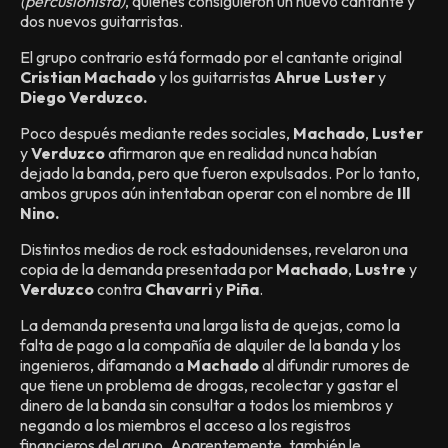
(percusionista)
, quienes consiguieron un nuevo cantante y
dos nuevos guitarristas.
El grupo contrario está formado por el cantante original
Cristian Machado
y los guitarristas
Ahrue Luster
y
Diego Verduzco.
Poco después mediante redes sociales,
Machado
,
Luster
y
Verduzco
afirmaron que en realidad nunca habían
dejado la banda, pero que fueron expulsados. Por lo tanto,
ambos grupos aún intentaban operar con el nombre de
Ill
Nino.
Distintos medios de rock estadounidenses, revelaron una
copia de la demanda presentada por
Machado
,
Lustre
y
Verduzco
contra
Chavarri
y
Piña
.
La demanda presenta una larga lista de quejas, como la
falta de pago a la compañía de alquiler de la banda y los
ingenieros, difamando a
Machado
al difundir rumores de
que tiene un problema de drogas, recolectar y gastar el
dinero de la banda sin consultar a todos los miembros y
negando a los miembros el acceso a los registros
financieros del grupo. Aparentemente, también le