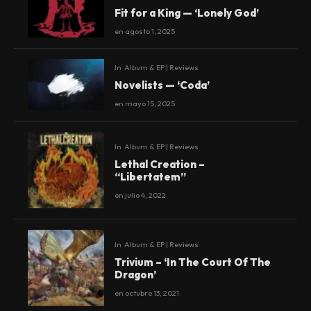
Fit for a King — ‘Lonely God’
en
agosto 1, 2025
In
Album & EP | Reviews
Novelists — ‘Coda’
en
mayo 15, 2025
In
Album & EP | Reviews
Lethal Creation –
“Libertatem”
en
julio 4, 2022
In
Album & EP | Reviews
Trivium – ‘In The Court Of The
Dragon’
en
octubre 13, 2021