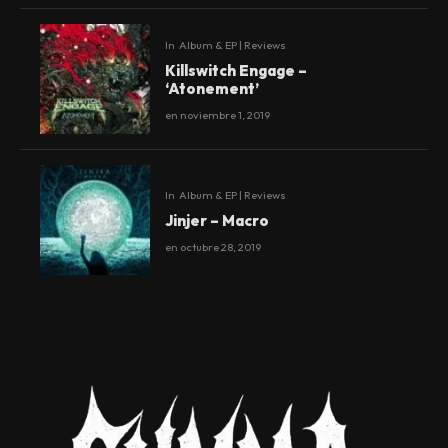
In
Album & EP | Reviews
Killswitch Engage –
‘Atonement’
en
noviembre 1, 2019
In
Album & EP | Reviews
Jinjer – Macro
en
octubre 28, 2019