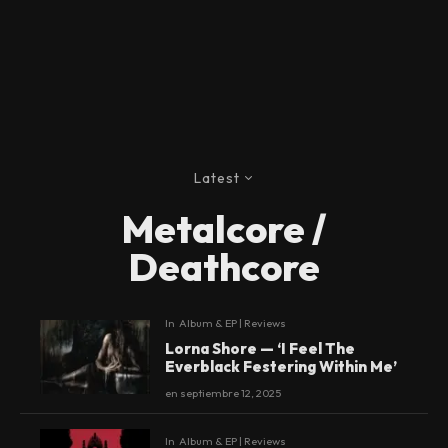
Latest
Metalcore /
Deathcore
In
Album & EP | Reviews
Lorna Shore — ‘I Feel The
Everblack Festering Within Me’
en
septiembre 12, 2025
In
Album & EP | Reviews