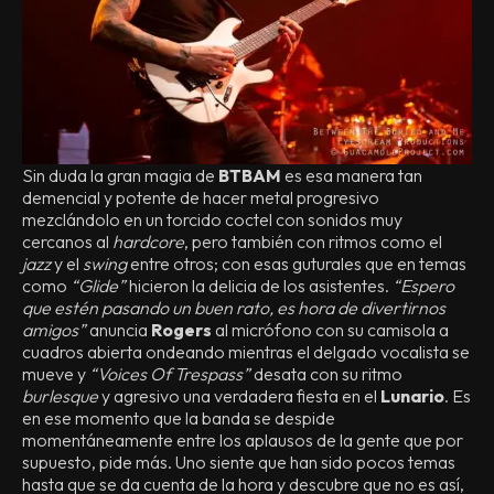
Sin duda la gran magia de
BTBAM
es esa manera tan
demencial y potente de hacer metal progresivo
mezclándolo en un torcido coctel con sonidos muy
cercanos al
hardcore
, pero también con ritmos como el
jazz
y el
swing
entre otros; con esas guturales que en temas
como
“Glide”
hicieron la delicia de los asistentes.
“Espero
que estén pasando un buen rato, es hora de divertirnos
amigos”
anuncia
Rogers
al micrófono con su camisola a
cuadros abierta ondeando mientras el delgado vocalista se
mueve y
“Voices Of Trespass”
desata con su ritmo
burlesque
y agresivo una verdadera fiesta en el
Lunario
. Es
en ese momento que la banda se despide
momentáneamente entre los aplausos de la gente que por
supuesto, pide más. Uno siente que han sido pocos temas
hasta que se da cuenta de la hora y descubre que no es así,