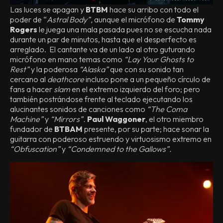
Las luces se apagan y
BTBM
hace su arribo con todo el
poder de “
Astral Body”,
aunque el micrófono de
Tommy
Rogers
le juega una mala pasada pues no se escucha nada
durante un par de minutos, hasta que el desperfecto es
arreglado. El cantante va de un lado al otro guturando
micrófono en mano temas como
“Lay Your Ghosts to
Rest”
y la poderosa
“Alaska”
que con su sonido tan
cercano al
deathcore
incluso pone a un pequeño círculo de
fans a hacer
slam
en el extremo izquierdo del foro; pero
también postrándose frente al teclado ejecutando los
alucinantes sonidos de canciones como
“The Coma
Machine”
y
“Mirrors”.
Paul Waggoner
, el otro miembro
fundador de
BTBAM
presente, por su parte; hace sonar la
guitarra con poderoso estruendo y virtuosismo extremo en
“Obfuscation”
y
“Condemned to the Gallows”.