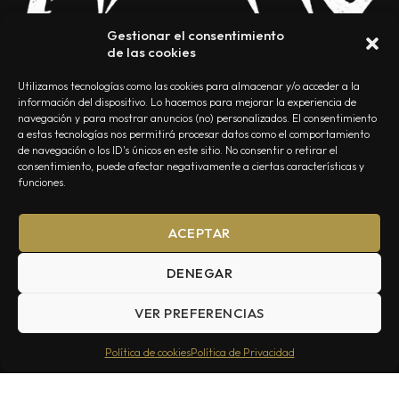
Gestionar el consentimiento
de las cookies
Utilizamos tecnologías como las cookies para almacenar y/o acceder a la
información del dispositivo. Lo hacemos para mejorar la experiencia de
navegación y para mostrar anuncios (no) personalizados. El consentimiento
a estas tecnologías nos permitirá procesar datos como el comportamiento
NOSOTROS
CONTACTO
EDITORIAL
POLÍTICA DE PRIVACIDAD
de navegación o los ID's únicos en este sitio. No consentir o retirar el
consentimiento, puede afectar negativamente a ciertas características y
POLÍTICA DE COOKIES
TÉRMINOS Y CONDICIONES
funciones.
ACEPTAR
DENEGAR
VER PREFERENCIAS
Summa Inferno — Todos los Derechos Reservados © 2026
Política de cookies
Política de Privacidad