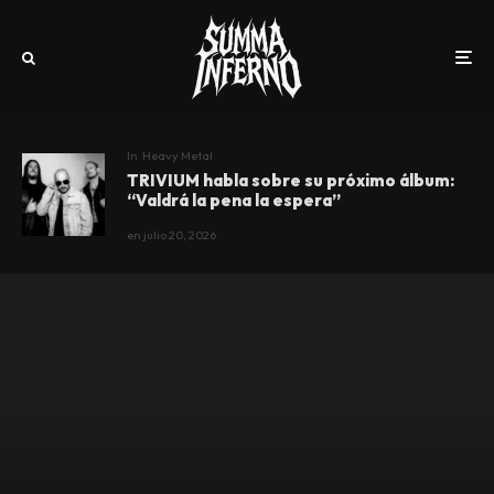
In
Heavy Metal
TRIVIUM habla sobre su próximo álbum:
“Valdrá la pena la espera”
en
julio 20, 2026