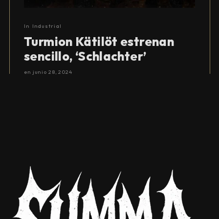
In
Industrial
Turmion Kätilöt estrenan
sencillo, ‘Schlachter’
en
junio 28, 2024