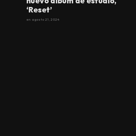
nuevo álbum de estudio,
‘Reset’
en
agosto 21, 2024