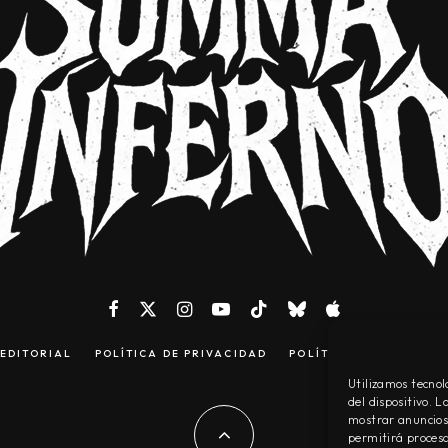
EDITORIAL
POLÍTICA DE PRIVACIDAD
POLÍTICA DE COOKIES
Utilizamos tecnol
del dispositivo. 
mostrar anuncios 
permitirá procesa