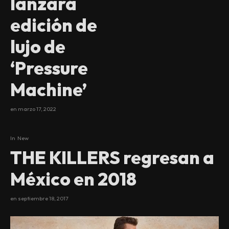
lanzará
edición de
lujo de
‘Pressure
Machine’
en
marzo 17, 2022
In
New
THE KILLERS regresan a
México en 2018
en
septiembre 18, 2017