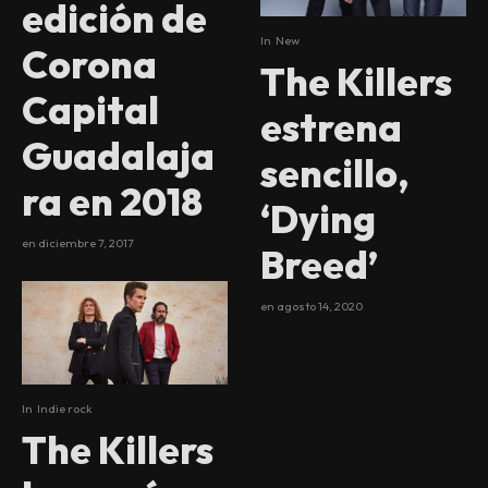
edición de
In
New
Corona
The Killers
Capital
estrena
Guadalaja
sencillo,
ra en 2018
‘Dying
en
diciembre 7, 2017
Breed’
en
agosto 14, 2020
In
Indie rock
The Killers