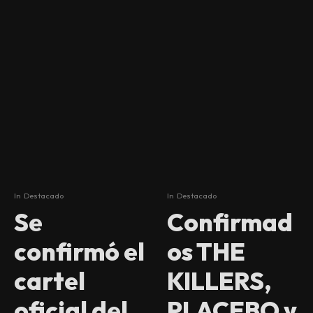
In
Destacado
In
Destacado
Se
Confirmad
confirmó el
os THE
cartel
KILLERS,
oficial del
PLACEBO y