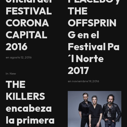
FESTIVAL
THE
CORONA
OFFSPRIN
CAPITAL
G en el
2016
Festival Pa
´l Norte
en
agosto 12, 2016
2017
In
New
THE
en
noviembre 19, 2016
KILLERS
encabeza
la primera