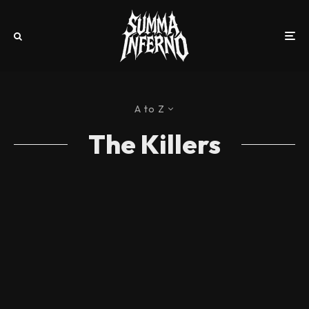
A to Z
The Killers