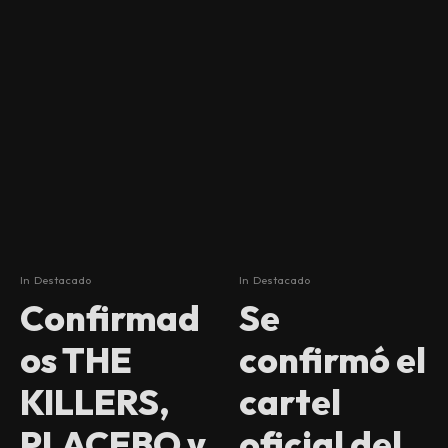
In
Destacado
In
Destacado
Confirmad
Se
os THE
confirmó el
KILLERS,
cartel
PLACEBO y
oficial del