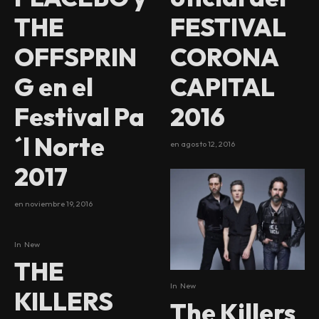
THE
FESTIVAL
OFFSPRIN
CORONA
G en el
CAPITAL
Festival Pa
2016
´l Norte
en
agosto 12, 2016
2017
en
noviembre 19, 2016
In
New
THE
In
New
KILLERS
The Killers