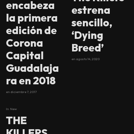
encabeza
estrena
la primera
sencillo,
edición de
‘Dying
Corona
Breed’
Capital
en
agosto 14, 2020
Guadalaja
ra en 2018
en
diciembre 7, 2017
In
New
THE
KILLERS