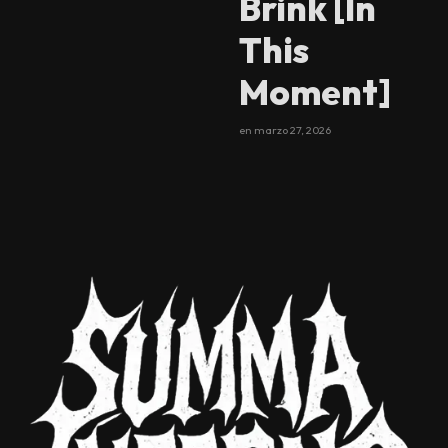
Brink [In
This
Moment]
en
marzo 27, 2026