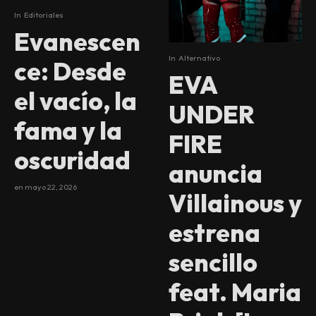
In
Editoriales
Evanescen
In
Alternativo
ce: Desde
EVA
el vacío, la
UNDER
fama y la
FIRE
oscuridad
anuncia
en
mayo 22, 2026
Villainous y
estrena
sencillo
feat. Maria