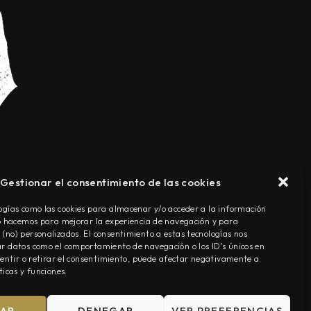
Gestionar el consentimiento de las cookies
TÉRMINOS Y CONDICIONES
ogías como las cookies para almacenar y/o acceder a la información
Lo hacemos para mejorar la experiencia de navegación y para
(no) personalizados. El consentimiento a estas tecnologías nos
r datos como el comportamiento de navegación o los ID's únicos en
nsentir o retirar el consentimiento, puede afectar negativamente a
ticas y funciones.
TAR
DENEGAR
VER PREFERENCIAS