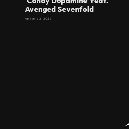
‘Candy Dopamine’ feat.
Avenged Sevenfold
en
junio 2, 2026