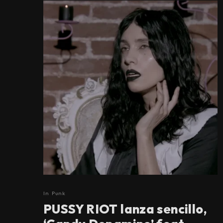
In
Punk
PUSSY RIOT lanza sencillo,