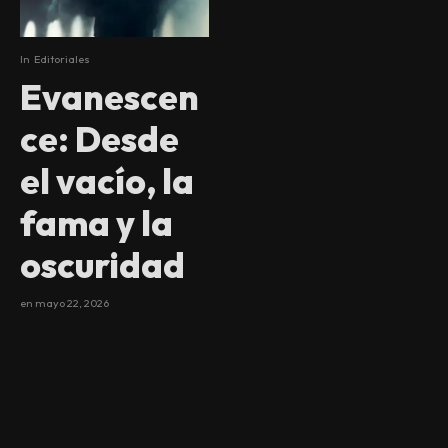
In
Editoriales
Evanescen
ce: Desde
el vacío, la
fama y la
oscuridad
en
mayo 22, 2026