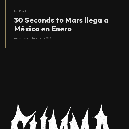
In
Rock
30 Seconds to Mars llega a
México en Enero
en
noviembre 12, 2013