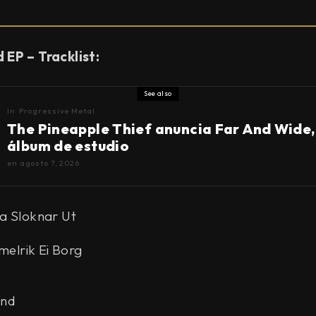
 EP – Tracklist:
See also
In
Progressive Metal
The Pineapple Thief anuncia Far And Wide,
álbum de estudio
en
agosto 7, 2026
a Sloknar Ut
ker
mmelrik Ei Borg
and