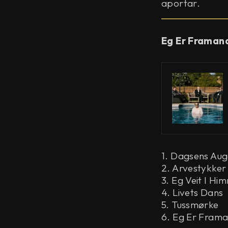
aportar.
Eg Er Framand
1. Dagsens Aug
2. Arvestyk
3. Eg Veit I Hi
4. Livets Dans
5. Tussmørke
6. Eg Er Fram