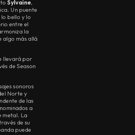
cto
Sylvaine
,
sica. Un puente
o bello y lo
brio entre el
 armoniza la
e algo más allá
e llevará por
avés de Season
sajes sonoros
del Norte y
ndente de las
o nominados a
e metal. La
través de su
 banda puede