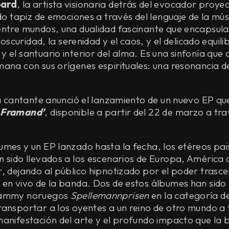
pard
, la artista visionaria detrás del evocador proye
ado tapiz de emociones a través del lenguaje de la mú
ntre mundos, una dualidad fascinante que encapsula l
a oscuridad, la serenidad y el caos, y el delicado equili
 el santuario interior del alma. Es una sinfonía que
ana con sus orígenes espirituales: una resonancia d
la cantante anunció el lanzamiento de un nuevo EP qu
 Framand’
, disponible a partir del 22 de marzo a tr
umes y un EP lanzado hasta la fecha, los etéreos pai
 sido llevados a los escenarios de Europa, América 
, dejando al público hipnotizado por el poder trasce
 en vivo de la banda. Dos de estos álbumes han sid
rammy noruegos
Spellemannprisen
en la categoría d
ansportar a los oyentes a un reino de otro mundo a 
manifestación del arte y el profundo impacto que la