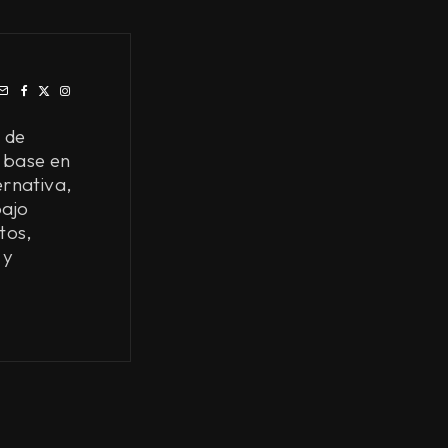
 de
 base en
ernativa,
bajo
tos,
 y