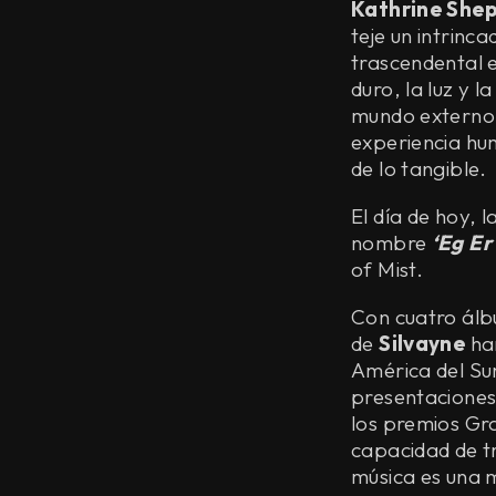
Kathrine She
teje un intrinc
trascendental e
duro, la luz y l
mundo externo y
experiencia hum
de lo tangible.
El día de hoy, 
nombre
‘Eg Er
of Mist.
Con cuatro álb
de
Silvayne
han
América del Sur
presentaciones
los premios G
capacidad de tr
música es una 