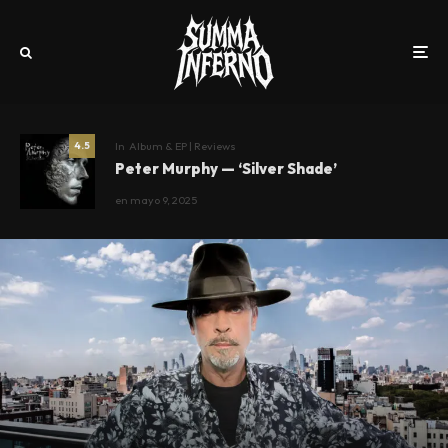
In
Album & EP | Reviews
4.5
Peter Murphy — ‘Silver Shade’
en
mayo 9, 2025