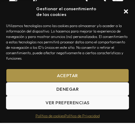
Gestionar el consentimiento
de las cookies
Utilizamos tecnologías como las cookies para almacenar y/o acceder a la
información del dispositivo. Lo hacemos para mejorar la experiencia de
navegación y para mostrar anuncios (no) personalizados. El consentimiento
a estas tecnologías nos permitirá procesar datos como el comportamiento
NOSOTROS
CONTACTO
EDITORIAL
POLÍTICA DE PRIVACIDAD
de navegación o los ID's únicos en este sitio. No consentir o retirar el
consentimiento, puede afectar negativamente a ciertas características y
POLÍTICA DE COOKIES
TÉRMINOS Y CONDICIONES
funciones.
ACEPTAR
DENEGAR
VER PREFERENCIAS
Summa Inferno — Todos los Derechos Reservados © 2026
Política de cookies
Política de Privacidad