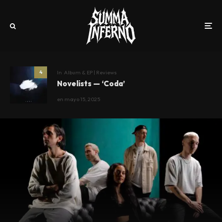
In
Album & EP | Reviews
4
Novelists — ‘Coda’
en
mayo 15, 2025