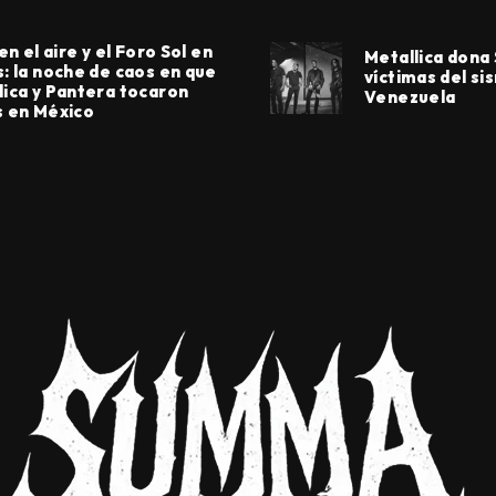
 en el aire y el Foro Sol en
Metallica dona
s: la noche de caos en que
víctimas del si
lica y Pantera tocaron
Venezuela
s en México