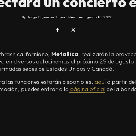
ectará un concierto
By
Jorge Figueroa Tapia
New
en
agosto 10, 2020
 thrash californiano,
Metallica
, realizarán la proyec
ivo en diversos autocinemas el próximo 29 de agosto
firmadas sedes de Estados Unidos y Canadá.
a las funciones estarán disponibles,
aquí
a partir de
mación, puedes entrar a la
página oficial
de la band