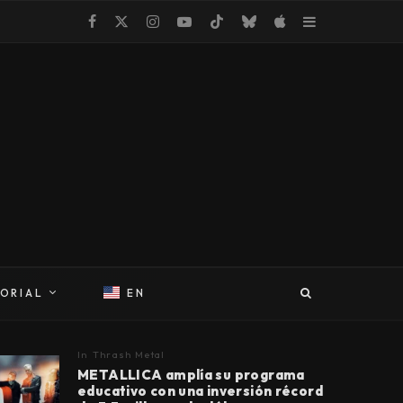
TORIAL
EN
In
Thrash Metal
METALLICA amplía su programa
educativo con una inversión récord