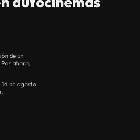
 en autocinemas
ción de un
. Por ahora,
l 14 de agosto.
a.