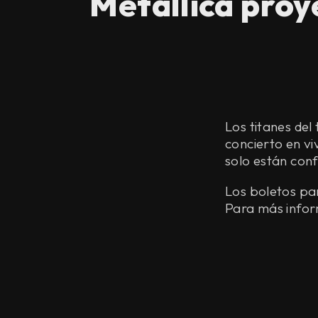
Metallica proy
Los titanes del
concierto en v
solo están con
Los boletos par
Para más infor