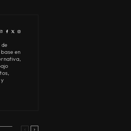
 de
 base en
ernativa,
bajo
tos,
 y