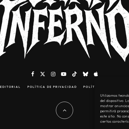
EDITORIAL
POLÍTICA DE PRIVACIDAD
POLÍTICA DE COOKIES
Utilizamos tecnol
del dispositivo. 
mostrar anuncios 
permitirá procesa
este sitio. No co
ciertas caracterís