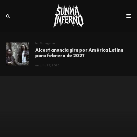
In
Shoegaze
Alcest anuncia gira por América Latina
para febrero de 2027
en
julio 27, 2026