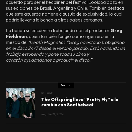
acuerdo para ser el headliner del festival Loolapalooza en
sus ediciones de Brasil, Argentina y Chile. También destaca
que este acuerdo no tiene clausula de exclusividad, lo cual
podría llevar a la banda a otros países cercanos.
La banda se encuentra trabajando con el productor
Greg
Fieldman
, quien también fungió como ingeniero en la
mezcla del
‘Death Magnetic’
:
“Greg ha estado trabajando
en el disco 24/7 desde el verano pasado. Está haciendo un
trabajo estupendo y pone toda su alma y
corazón ayudándonos a producir el disco.”
See also
In
Punk
The Offspring lleva “Pretty Fly” a la
cumbia con 8onthebeat
en
julio 31, 2026