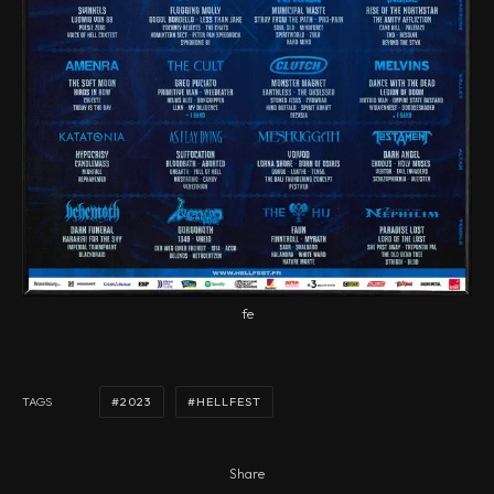
fe
2023
HELLFEST
TAGS
Share