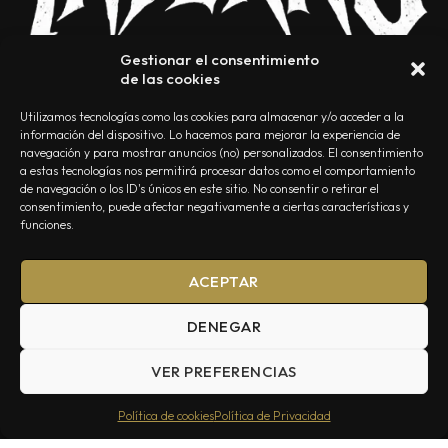
Gestionar el consentimiento
de las cookies
Utilizamos tecnologías como las cookies para almacenar y/o acceder a la
información del dispositivo. Lo hacemos para mejorar la experiencia de
navegación y para mostrar anuncios (no) personalizados. El consentimiento
a estas tecnologías nos permitirá procesar datos como el comportamiento
NOSOTROS
CONTACTO
EDITORIAL
POLÍTICA DE PRIVACIDAD
de navegación o los ID's únicos en este sitio. No consentir o retirar el
consentimiento, puede afectar negativamente a ciertas características y
POLÍTICA DE COOKIES
TÉRMINOS Y CONDICIONES
funciones.
ACEPTAR
DENEGAR
VER PREFERENCIAS
Summa Inferno — Todos los Derechos Reservados © 2026
Política de cookies
Política de Privacidad