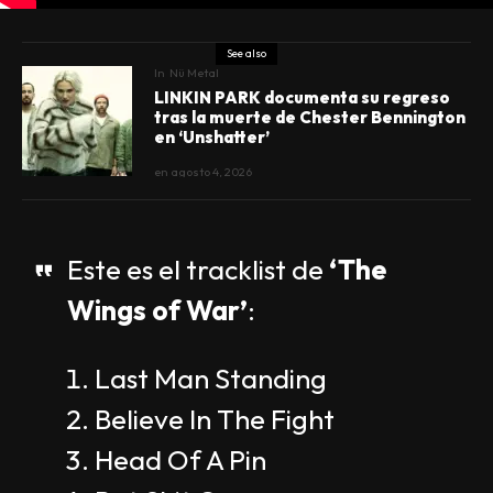
See also
In
Nü Metal
LINKIN PARK documenta su regreso
tras la muerte de Chester Bennington
en ‘Unshatter’
en
agosto 4, 2026
Este es el tracklist de
‘The
Wings of War’
:
Last Man Standing
Believe In The Fight
Head Of A Pin