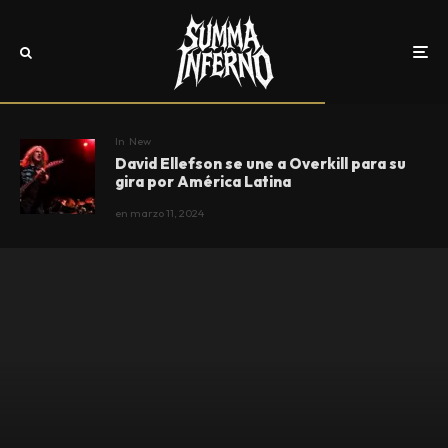
In
New
David Ellefson se une a Overkill para su
gira por América Latina
en
marzo 11, 2024