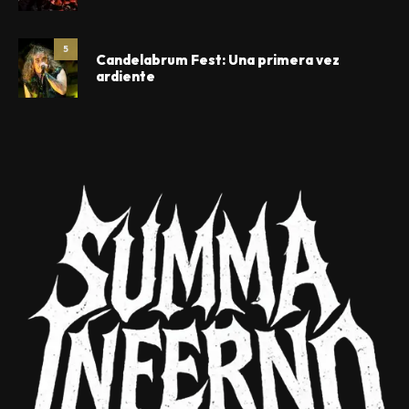
5
Candelabrum Fest: Una primera vez
ardiente