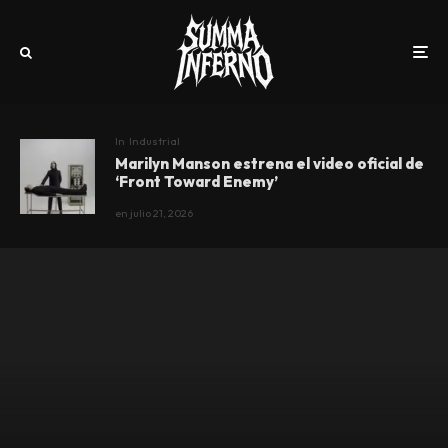
In
Industrial
Marilyn Manson estrena el video oficial de
‘Front Toward Enemy’
en
julio 21, 2026