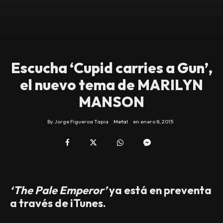
Escucha ‘Cupid carries a Gun’,
el nuevo tema de MARILYN
MANSON
By
Jorge Figueroa Tapia
Metal
en
enero 8, 2015
‘The Pale Emperor’
ya está en preventa
a través de iTunes.