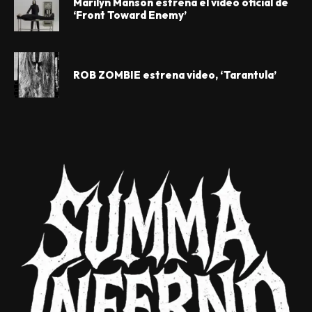
Marilyn Manson estrena el video oficial de
‘Front Toward Enemy’
ROB ZOMBIE estrena video, ‘Tarantula’