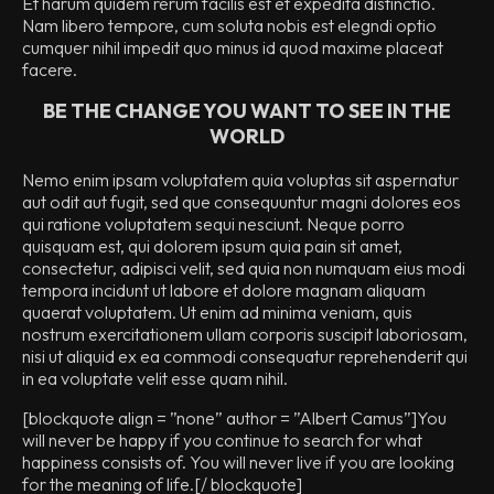
Et harum quidem rerum facilis est et expedita distinctio.
Nam libero tempore, cum soluta nobis est elegndi optio
cumquer nihil impedit quo minus id quod maxime placeat
facere.
BE THE CHANGE YOU WANT TO SEE IN THE
WORLD
Nemo enim ipsam voluptatem quia voluptas sit aspernatur
aut odit aut fugit, sed que consequuntur magni dolores eos
qui ratione voluptatem sequi nesciunt. Neque porro
quisquam est, qui dolorem ipsum quia pain sit amet,
consectetur, adipisci velit, sed quia non numquam eius modi
tempora incidunt ut labore et dolore magnam aliquam
quaerat voluptatem. Ut enim ad minima veniam, quis
nostrum exercitationem ullam corporis suscipit laboriosam,
nisi ut aliquid ex ea commodi consequatur reprehenderit qui
in ea voluptate velit esse quam nihil.
[blockquote align = ”none” author = ”Albert Camus”]
You
will never be happy if you continue to search for what
happiness consists of. You will never live if you are looking
for the meaning of life.
[/ blockquote]