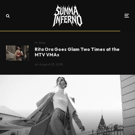
In
New
Rita Ora Goes Glam Two Times at the
MTV VMAs
on
August 23, 2018