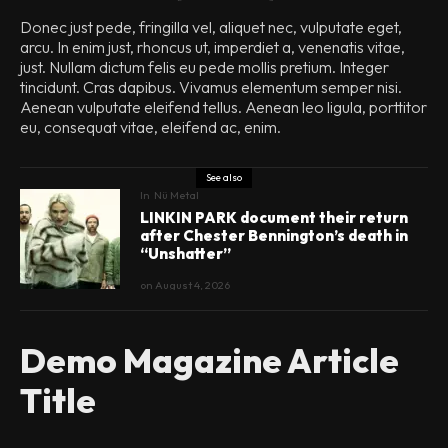
Donec just pede, fringilla vel, aliquet nec, vulputate eget,
arcu. In enim just, rhoncus ut, imperdiet a, venenatis vitae,
just. Nullam dictum felis eu pede mollis pretium. Integer
tincidunt. Cras dapibus. Vivamus elementum semper nisi.
Aenean vulputate eleifend tellus. Aenean leo ligula, porttitor
eu, consequat vitae, eleifend ac, enim.
See also
In
Nü Metal
LINKIN PARK document their return
after Chester Bennington’s death in
“Unshatter”
on
August 4, 2026
Demo Magazine Article
Title