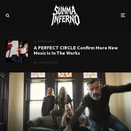
In
Alternative
A PERFECT CIRCLE Confirm More New
Music Is In The Works
on
June 15, 2026